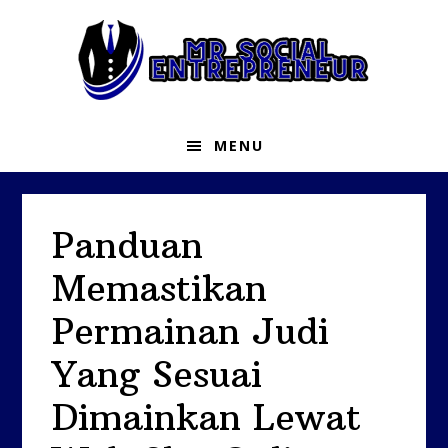
Skip
Skip
Skip
to
to
to
primary
main
primary
navigation
content
sidebar
MENU
Panduan
Memastikan
Permainan Judi
Yang Sesuai
Dimainkan Lewat