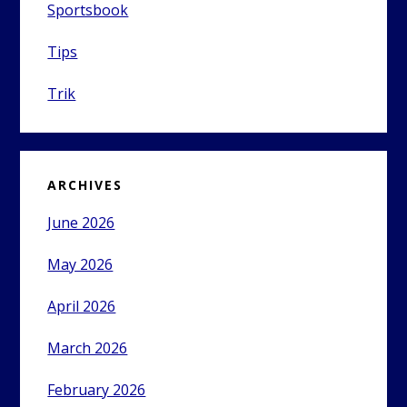
Sportsbook
Tips
Trik
ARCHIVES
June 2026
May 2026
April 2026
March 2026
February 2026