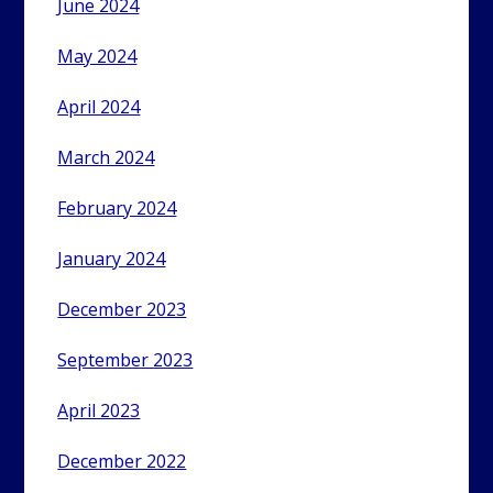
June 2024
May 2024
April 2024
March 2024
February 2024
January 2024
December 2023
September 2023
April 2023
December 2022