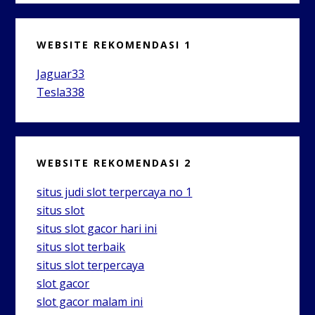
WEBSITE REKOMENDASI 1
Jaguar33
Tesla338
WEBSITE REKOMENDASI 2
situs judi slot terpercaya no 1
situs slot
situs slot gacor hari ini
situs slot terbaik
situs slot terpercaya
slot gacor
slot gacor malam ini