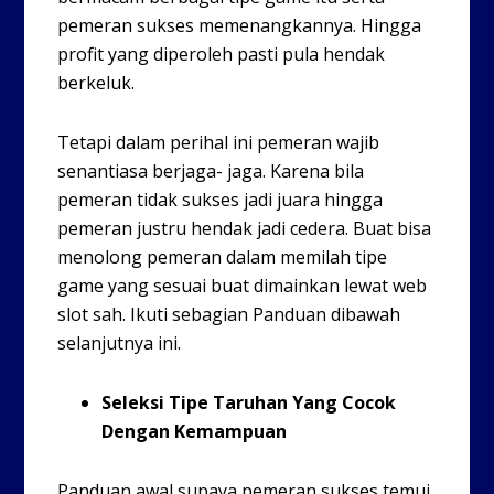
pemeran sukses memenangkannya. Hingga
profit yang diperoleh pasti pula hendak
berkeluk.
Tetapi dalam perihal ini pemeran wajib
senantiasa berjaga- jaga. Karena bila
pemeran tidak sukses jadi juara hingga
pemeran justru hendak jadi cedera. Buat bisa
menolong pemeran dalam memilah tipe
game yang sesuai buat dimainkan lewat web
slot sah. Ikuti sebagian Panduan dibawah
selanjutnya ini.
Seleksi Tipe Taruhan Yang Cocok
Dengan Kemampuan
Panduan awal supaya pemeran sukses temui