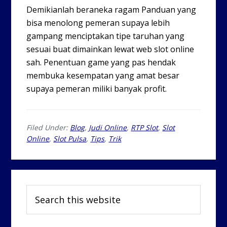
Demikianlah beraneka ragam Panduan yang
bisa menolong pemeran supaya lebih
gampang menciptakan tipe taruhan yang
sesuai buat dimainkan lewat web slot online
sah. Penentuan game yang pas hendak
membuka kesempatan yang amat besar
supaya pemeran miliki banyak profit.
Filed Under:
Blog
,
Judi Online
,
RTP Slot
,
Slot
Online
,
Slot Pulsa
,
Tips
,
Trik
Primary
Search
Sidebar
this
website