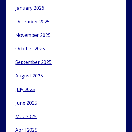
January 2026
December 2025
November 2025
October 2025
September 2025
August 2025
July 2025
June 2025
May 2025
April 2025