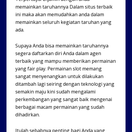
memainkan taruhannya Dalam situs terbaik
ini maka akan memudahkan anda dalam
memainkan seluruh kegiatan taruhan yang
ada.
Supaya Anda bisa memainkan taruhannya
segera daftarkan diri Anda dalam agen
terbaik yang mampu memberikan permainan
yang fair play. Permainan slot memang
sangat menyenangkan untuk dilakukan
ditambah lagi seiring dengan teknologi yang
semakin maju kini sudah mengalami
perkembangan yang sangat baik mengenai
berbagai macam permainan yang sudah
dihadirkan.
Itulah sebabnya penting bagi Anda yang