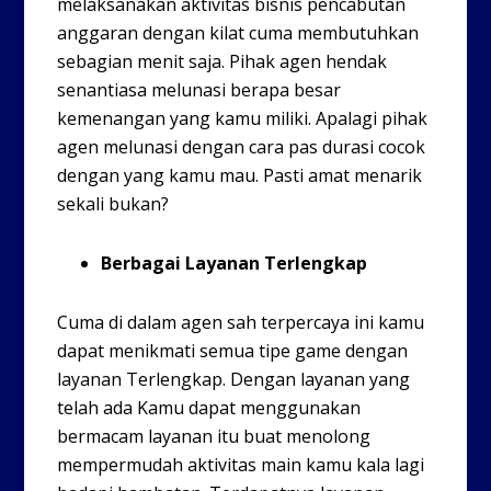
melaksanakan aktivitas bisnis pencabutan
anggaran dengan kilat cuma membutuhkan
sebagian menit saja. Pihak agen hendak
senantiasa melunasi berapa besar
kemenangan yang kamu miliki. Apalagi pihak
agen melunasi dengan cara pas durasi cocok
dengan yang kamu mau. Pasti amat menarik
sekali bukan?
Berbagai Layanan Terlengkap
Cuma di dalam agen sah terpercaya ini kamu
dapat menikmati semua tipe game dengan
layanan Terlengkap. Dengan layanan yang
telah ada Kamu dapat menggunakan
bermacam layanan itu buat menolong
mempermudah aktivitas main kamu kala lagi