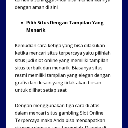
dengan aman di sini.
Pilih Situs Dengan Tampilan Yang
Menarik
Kemudian cara ketiga yang bisa dilakukan
ketika mencari situs terpercaya yaitu pilihlah
situs judi slot online yang memiliki tampilan
situs terbaik dan menarik. Biasanya situs
resmi memiliki tampilan yang elegan dengan
grafis dan desain yang tidak akan bosan
untuk dilihat setiap saat.
Dengan menggunakan tiga cara di atas
dalam mencari situs gambling Slot Online
Terpercaya maka Anda bisa mendapatkan
situsnya dengan cara termudah. Dijamin di