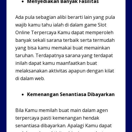
Menyediakan Banyak Fasilitas
Ada pula sebagian alibi berarti lain yang pula
wajib kamu tahu ialah di dalam game Slot
Online Terpercaya Kamu dapat memperoleh
banyak sekali sarana terbaik serta termudah
yang bisa kamu memakai buat memainkan
taruhan. Terdapatnya sarana yang terdapat
inilah dapat kamu maanfaatkan buat
melaksanakan aktivitas apapun dengan kilat
di dalam web.
Kemenangan Senantiasa Dibayarkan
Bila Kamu memilah buat main dalam agen
terpercaya pasti kemenangan hendak
senantiasa dibayarkan. Apalagi Kamu dapat