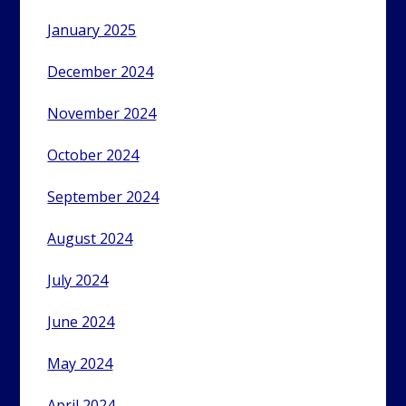
January 2025
December 2024
November 2024
October 2024
September 2024
August 2024
July 2024
June 2024
May 2024
April 2024