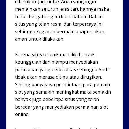
dilakukan. Jadi untuk Anda yang ingin
memainkan seluruh jenis taruhannya maka
harus bergabung terlebih dahulu Dalam
situs yang telah resmi dan terpercaya ini
sehingga kegiatan bermain apapun akan
aman untuk dilakukan.
Karena situs terbaik memiliki banyak
keunggulan dan mampu menyediakan
permainan yang berkualitas sehingga Anda
tidak akan merasa ditipu atau dirugikan.
Seiring banyaknya permintaan para pemain
slot yang semakin meningkat maka semakin
banyak juga beberapa situs yang telah
beredar yang menyediakan permainan slot
online.