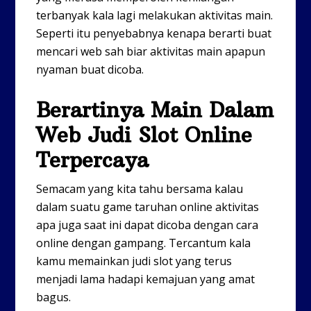
terbanyak kala lagi melakukan aktivitas main.
Seperti itu penyebabnya kenapa berarti buat
mencari web sah biar aktivitas main apapun
nyaman buat dicoba.
Berartinya Main Dalam
Web Judi Slot Online
Terpercaya
Semacam yang kita tahu bersama kalau
dalam suatu game taruhan online aktivitas
apa juga saat ini dapat dicoba dengan cara
online dengan gampang. Tercantum kala
kamu memainkan judi slot yang terus
menjadi lama hadapi kemajuan yang amat
bagus.