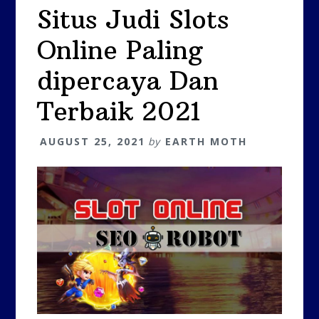
Situs Judi Slots
Online Paling
dipercaya Dan
Terbaik 2021
AUGUST 25, 2021
by
EARTH MOTH