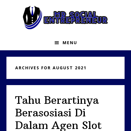
Skip
Skip
Skip
to
to
to
primary
main
primary
navigation
content
sidebar
MENU
ARCHIVES FOR AUGUST 2021
Tahu Berartinya
Berasosiasi Di
Dalam Agen Slot