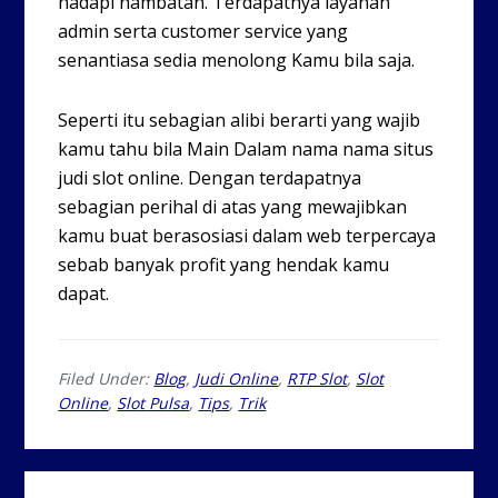
hadapi hambatan. Terdapatnya layanan
admin serta customer service yang
senantiasa sedia menolong Kamu bila saja.
Seperti itu sebagian alibi berarti yang wajib
kamu tahu bila Main Dalam nama nama situs
judi slot online. Dengan terdapatnya
sebagian perihal di atas yang mewajibkan
kamu buat berasosiasi dalam web terpercaya
sebab banyak profit yang hendak kamu
dapat.
Filed Under:
Blog
,
Judi Online
,
RTP Slot
,
Slot
Online
,
Slot Pulsa
,
Tips
,
Trik