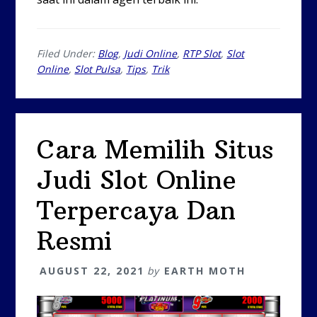
Filed Under:
Blog
,
Judi Online
,
RTP Slot
,
Slot
Online
,
Slot Pulsa
,
Tips
,
Trik
Cara Memilih Situs
Judi Slot Online
Terpercaya Dan
Resmi
AUGUST 22, 2021
by
EARTH MOTH