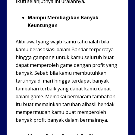
Ikuti selanjutnya ini uraiannya.
Mampu Membagikan Banyak
Keuntungan
Alibi awal yang wajib kamu tahu ialah bila
kamu berasosiasi dalam Bandar terpercaya
hingga gampang untuk kamu seluruh buat
dapat memperoleh game dengan profit yang
banyak. Sebab bila kamu membutuhkan
taruhnya di mari hingga terdapat banyak
tambahan terbaik yang dapat kamu dapat
dalam game. Memakai bermacam tambahan
itu buat memainkan taruhan alhasil hendak
mempermudah kamu buat memperoleh
banyak profit banyak dalam bermainnya.