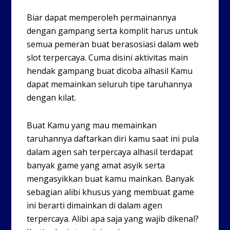
Biar dapat memperoleh permainannya
dengan gampang serta komplit harus untuk
semua pemeran buat berasosiasi dalam web
slot terpercaya. Cuma disini aktivitas main
hendak gampang buat dicoba alhasil Kamu
dapat memainkan seluruh tipe taruhannya
dengan kilat.
Buat Kamu yang mau memainkan
taruhannya daftarkan diri kamu saat ini pula
dalam agen sah terpercaya alhasil terdapat
banyak game yang amat asyik serta
mengasyikkan buat kamu mainkan. Banyak
sebagian alibi khusus yang membuat game
ini berarti dimainkan di dalam agen
terpercaya. Alibi apa saja yang wajib dikenal?