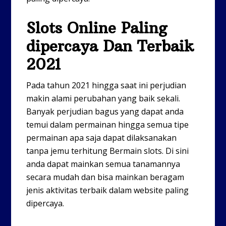
Slots Online Paling
dipercaya Dan Terbaik
2021
Pada tahun 2021 hingga saat ini perjudian
makin alami perubahan yang baik sekali.
Banyak perjudian bagus yang dapat anda
temui dalam permainan hingga semua tipe
permainan apa saja dapat dilaksanakan
tanpa jemu terhitung Bermain slots. Di sini
anda dapat mainkan semua tanamannya
secara mudah dan bisa mainkan beragam
jenis aktivitas terbaik dalam website paling
dipercaya.