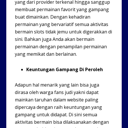
yang dari provider terkenal hingga sanggup
membuat permainan favorit yang gampang
buat dimainkan. Dengan kehadiran
permainan yang bervariatif semua aktivitas
bermain slots tidak jemu untuk digerakkan di
sini. Bahkan juga Anda akan bermain
permainan dengan penampilan permainan
yang memikat dan berlainan.
Keuntungan Gampang Di Peroleh
Adapun hal menarik yang lain bisa juga
dirasa oleh warga fans judi yakni dapat
mainkan taruhan dalam website paling
dipercaya dengan raih keuntungan yang
gampang untuk didapat. Di sini semua
aktivitas bermain bisa dilaksanakan dengan