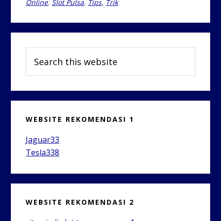
Online
,
Slot Pulsa
,
Tips
,
Trik
Primary
Search
Sidebar
this
website
WEBSITE REKOMENDASI 1
Jaguar33
Tesla338
WEBSITE REKOMENDASI 2