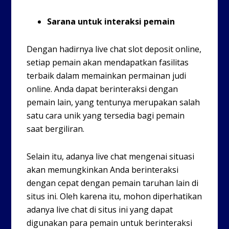
Sarana untuk interaksi pemain
Dengan hadirnya live chat slot deposit online,
setiap pemain akan mendapatkan fasilitas
terbaik dalam memainkan permainan judi
online. Anda dapat berinteraksi dengan
pemain lain, yang tentunya merupakan salah
satu cara unik yang tersedia bagi pemain
saat bergiliran.
Selain itu, adanya live chat mengenai situasi
akan memungkinkan Anda berinteraksi
dengan cepat dengan pemain taruhan lain di
situs ini. Oleh karena itu, mohon diperhatikan
adanya live chat di situs ini yang dapat
digunakan para pemain untuk berinteraksi