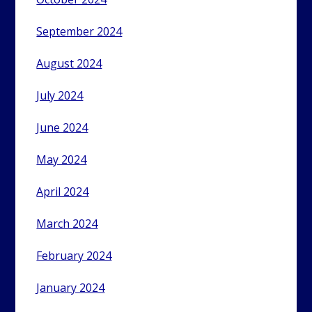
September 2024
August 2024
July 2024
June 2024
May 2024
April 2024
March 2024
February 2024
January 2024