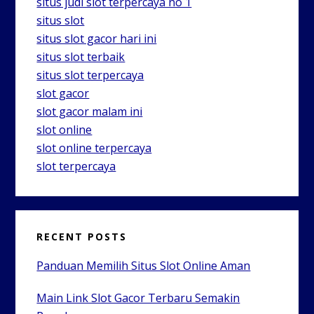
situs judi slot terpercaya no 1
situs slot
situs slot gacor hari ini
situs slot terbaik
situs slot terpercaya
slot gacor
slot gacor malam ini
slot online
slot online terpercaya
slot terpercaya
RECENT POSTS
Panduan Memilih Situs Slot Online Aman
Main Link Slot Gacor Terbaru Semakin