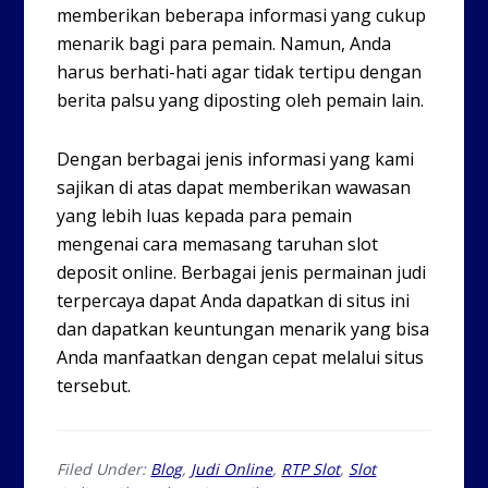
memberikan beberapa informasi yang cukup
menarik bagi para pemain. Namun, Anda
harus berhati-hati agar tidak tertipu dengan
berita palsu yang diposting oleh pemain lain.
Dengan berbagai jenis informasi yang kami
sajikan di atas dapat memberikan wawasan
yang lebih luas kepada para pemain
mengenai cara memasang taruhan slot
deposit online. Berbagai jenis permainan judi
terpercaya dapat Anda dapatkan di situs ini
dan dapatkan keuntungan menarik yang bisa
Anda manfaatkan dengan cepat melalui situs
tersebut.
Filed Under:
Blog
,
Judi Online
,
RTP Slot
,
Slot