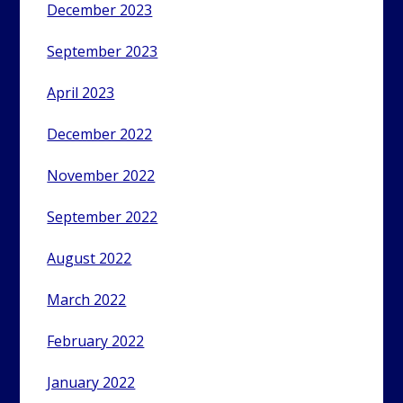
December 2023
September 2023
April 2023
December 2022
November 2022
September 2022
August 2022
March 2022
February 2022
January 2022