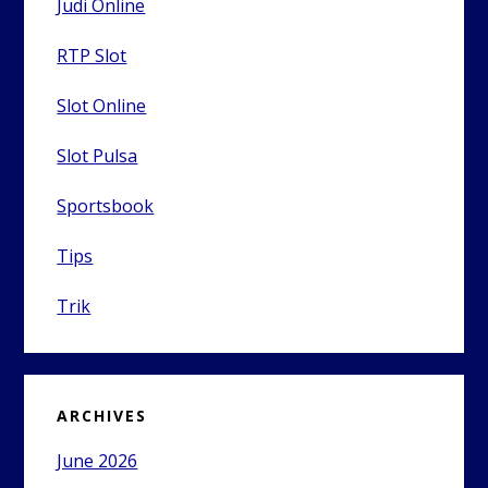
Judi Online
RTP Slot
Slot Online
Slot Pulsa
Sportsbook
Tips
Trik
ARCHIVES
June 2026