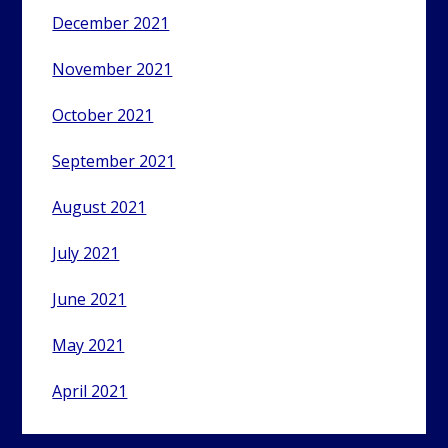
December 2021
November 2021
October 2021
September 2021
August 2021
July 2021
June 2021
May 2021
April 2021