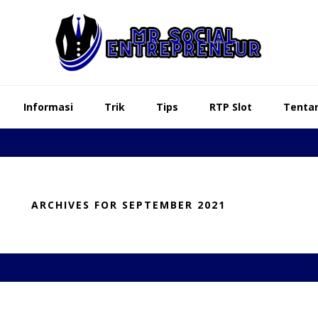
Informasi
Trik
Tips
RTP Slot
Tenta
ARCHIVES FOR SEPTEMBER 2021