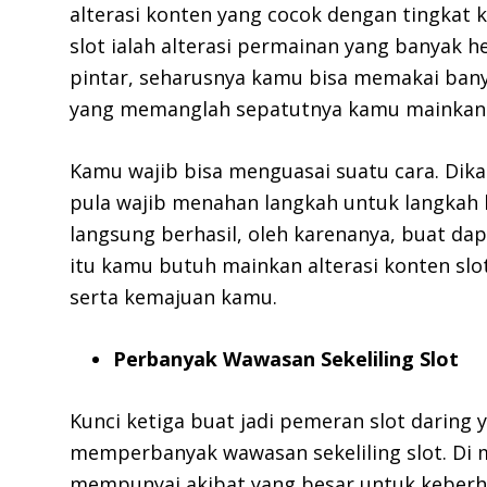
alterasi konten yang cocok dengan tingkat
slot ialah alterasi permainan yang banyak he
pintar, seharusnya kamu bisa memakai banya
yang memanglah sepatutnya kamu mainkan
Kamu wajib bisa menguasai suatu cara. Dik
pula wajib menahan langkah untuk langkah l
langsung berhasil, oleh karenanya, buat dapa
itu kamu butuh mainkan alterasi konten slo
serta kemajuan kamu.
Perbanyak Wawasan Sekeliling Slot
Kunci ketiga buat jadi pemeran slot daring 
memperbanyak wawasan sekeliling slot. Di 
mempunyai akibat yang besar untuk keberha