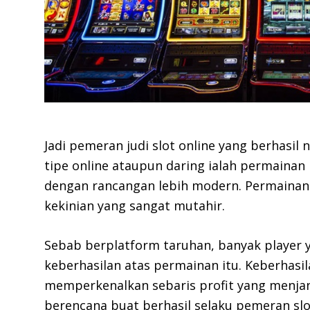
Jadi pemeran judi slot online yang berhasil 
tipe online ataupun daring ialah permainan
dengan rancangan lebih modern. Permainan 
kekinian yang sangat mutahir.
Sebab berplatform taruhan, banyak player 
keberhasilan atas permainan itu. Keberhasil
memperkenalkan sebaris profit yang menjan
berencana buat berhasil selaku pemeran slo