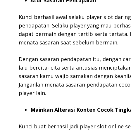
Atur Sasaran Pencapaian
Kunci berhasil awal selaku player slot dari
pendapatan. Selaku player yang mau berhasi
dapat bermain dengan tertib serta tertata. 
menata sasaran saat sebelum bermain.
Dengan sasaran pendapatan itu, dengan car
lalu bercita- cita serta antusias mencipta
sasaran kamu wajib samakan dengan keahlia
Janganlah menata sasaran pendapatan coco
player lain.
Mainkan Alterasi Konten Cocok Tin
Kunci buat berhasil jadi player slot online 