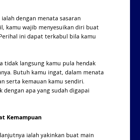
ng ialah dengan menata sasaran
l, kamu wajib menyesuikan diri buat
Perihal ini dapat terkabul bila kamu
a tidak langsung kamu pula hendak
kannya. Butuh kamu ingat, dalam menata
n serta kemauan kamu sendiri.
k dengan apa yang sudah digapai
gkat Kemampuan
selanjutnya ialah yakinkan buat main