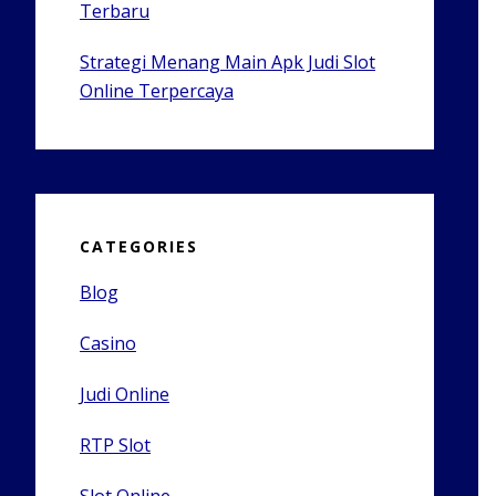
Terbaru
Strategi Menang Main Apk Judi Slot
Online Terpercaya
CATEGORIES
Blog
Casino
Judi Online
RTP Slot