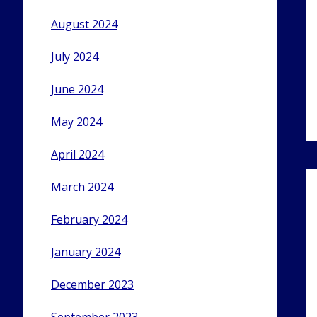
August 2024
July 2024
June 2024
May 2024
April 2024
March 2024
February 2024
January 2024
December 2023