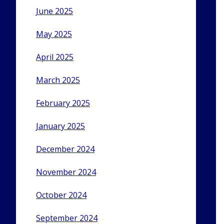
June 2025
May 2025
April 2025
March 2025
February 2025
January 2025
December 2024
November 2024
October 2024
September 2024