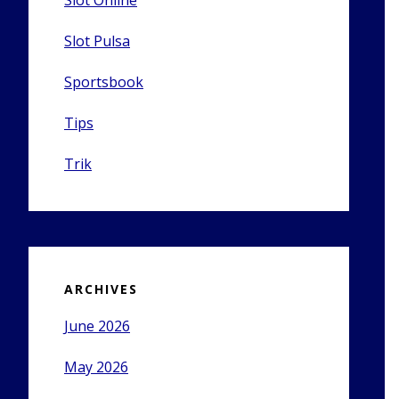
Slot Online
Slot Pulsa
Sportsbook
Tips
Trik
ARCHIVES
June 2026
May 2026