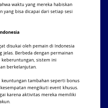
bahwa waktu yang mereka habiskan
 yang bisa dicapai dari setiap sesi
Indonesia
at disukai oleh pemain di Indonesia
g jelas. Berbeda dengan permainan
 keberuntungan, sistem ini
dan berkelanjutan.
an keuntungan tambahan seperti bonus
an kesempatan mengikuti event khusus.
ai karena aktivitas mereka memiliki
akun.