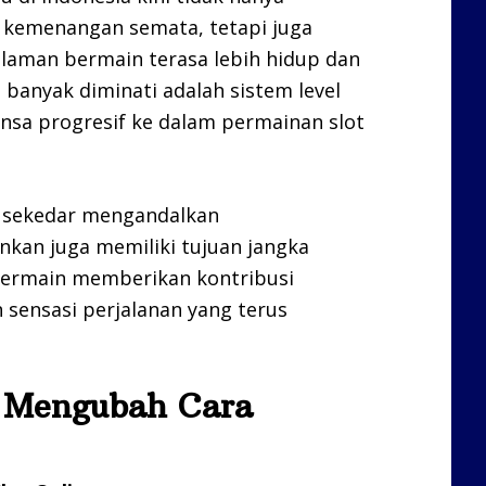
g kemenangan semata, tetapi juga
aman bermain terasa lebih hidup dan
 banyak diminati adalah sistem level
a progresif ke dalam permainan slot
gi sekedar mengandalkan
nkan juga memiliki tujuan jangka
s bermain memberikan kontribusi
sensasi perjalanan yang terus
g Mengubah Cara