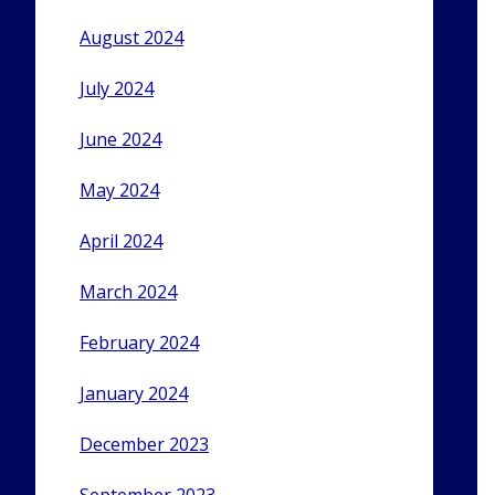
August 2024
July 2024
June 2024
May 2024
April 2024
March 2024
February 2024
January 2024
December 2023