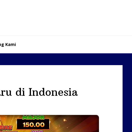
ng Kami
ru di Indonesia