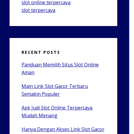
slot online terpercaya
slot terpercaya
RECENT POSTS
Panduan Memilih Situs Slot Online
Aman
Main Link Slot Gacor Terbaru
Semakin Populer
Apk Judi Slot Online Terpercaya
Mudah Menang
Hanya Dengan Akses Link Slot Gacor