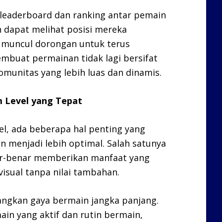
i leaderboard dan ranking antar pemain
 dapat melihat posisi mereka
 muncul dorongan untuk terus
mbuat permainan tidak lagi bersifat
komunitas yang lebih luas dan dinamis.
m Level yang Tepat
el, ada beberapa hal penting yang
 menjadi lebih optimal. Salah satunya
ar-benar memberikan manfaat yang
visual tanpa nilai tambahan.
angkan gaya bermain jangka panjang.
ain yang aktif dan rutin bermain,