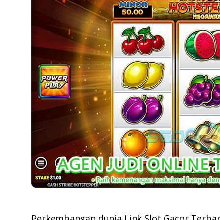
Perkembangan dunia Link Slot Gacor Terbaru