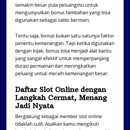
semakin besar pula peluangmu untuk
mengumpulkan bonus tambahan yang bisa
digunakan sebagai saldo bermain.
Tentu saja, bonus bukan satu-satunya faktor
penentu kemenangan. Tapi ketika digunakan
dengan bijak, bonus bisa menjadi alat bantu
yang sangat efektif untuk memperpanjang
durasi permainan dan meningkatkan
peluang untuk meraih kemenangan besar.
Daftar Slot Online dengan
Langkah Cermat, Menang
Jadi Nyata
Bergabung sebagai member slot online
tidaklah sulit. Asalkan kamu mengikuti