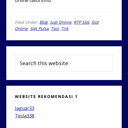
online favoritmu.
Filed Under:
Blog
,
Judi Online
,
RTP Slot
,
Slot
Online
,
Slot Pulsa
,
Tips
,
Trik
Primary
Search
Sidebar
this
website
WEBSITE REKOMENDASI 1
Jaguar33
Tesla338