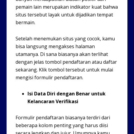
pemain lain merupakan indikator kuat bahwa
situs tersebut layak untuk dijadikan tempat
bermain.
Setelah menemukan situs yang cocok, kamu
bisa langsung mengakses halaman
utamanya. Di sana biasanya akan terlihat
dengan jelas tombol pendaftaran atau daftar
sekarang. Klik tombol tersebut untuk mulai
mengisi formulir pendaftaran.
Isi Data Diri dengan Benar untuk
Kelancaran Verifikasi
Formulir pendaftaran biasanya terdiri dari
beberapa kolom penting yang harus diisi
secara lengkap dan jujur. Umumnya kamu