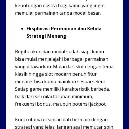
keuntungan ekstra bagi kamu yang ingin
memulai permainan tanpa modal besar.
Eksplorasi Permainan dan Kelola
Strategi Menang
Begitu akun dan modal sudah siap, kamu
bisa mulai menjelajahi berbagai permainan
yang ditawarkan. Mulai dari slot dengan tema
klasik hingga slot modern penuh fitur
menarik bisa kamu mainkan sesuai selera.
Setiap game memiliki karakteristik berbeda,
baik dari sisi nilai taruhan minimum,
frekuensi bonus, maupun potensi jackpot.
Kunci utama di sini adalah bermain dengan
strategi yang jelas. Jangan asal memutar spin