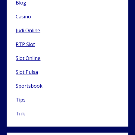
Blog
Casino
Judi Online
RTP Slot
Slot Online
Slot Pulsa
Sportsbook
Tips
Trik