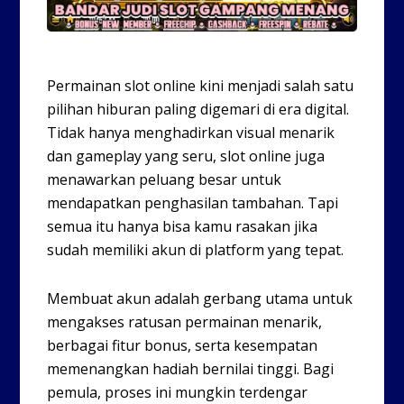
Permainan slot online kini menjadi salah satu
pilihan hiburan paling digemari di era digital.
Tidak hanya menghadirkan visual menarik
dan gameplay yang seru, slot online juga
menawarkan peluang besar untuk
mendapatkan penghasilan tambahan. Tapi
semua itu hanya bisa kamu rasakan jika
sudah memiliki akun di platform yang tepat.
Membuat akun adalah gerbang utama untuk
mengakses ratusan permainan menarik,
berbagai fitur bonus, serta kesempatan
memenangkan hadiah bernilai tinggi. Bagi
pemula, proses ini mungkin terdengar