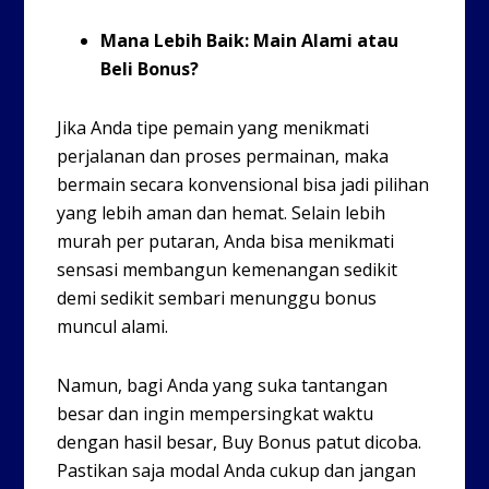
Mana Lebih Baik: Main Alami atau
Beli Bonus?
Jika Anda tipe pemain yang menikmati
perjalanan dan proses permainan, maka
bermain secara konvensional bisa jadi pilihan
yang lebih aman dan hemat. Selain lebih
murah per putaran, Anda bisa menikmati
sensasi membangun kemenangan sedikit
demi sedikit sembari menunggu bonus
muncul alami.
Namun, bagi Anda yang suka tantangan
besar dan ingin mempersingkat waktu
dengan hasil besar, Buy Bonus patut dicoba.
Pastikan saja modal Anda cukup dan jangan