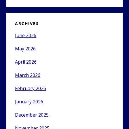
ARCHIVES
June 2026
May 2026
April 2026
March 2026
February 2026
January 2026
December 2025
November 2025