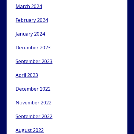
March 2024
February 2024
January 2024
December 2023
September 2023
April 2023
December 2022
November 2022
September 2022
August 2022