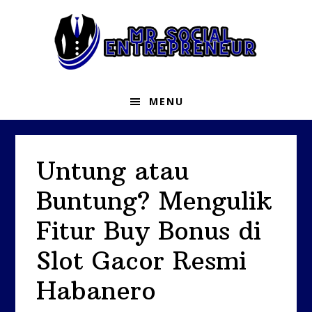
Skip
Skip
Skip
to
to
to
primary
main
primary
navigation
content
sidebar
MENU
Untung atau
Buntung? Mengulik
Fitur Buy Bonus di
Slot Gacor Resmi
Habanero