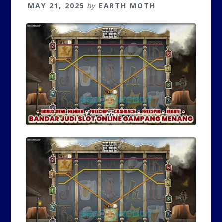
MAY 21, 2025
by
EARTH MOTH