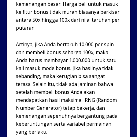
kemenangan besar. Harga beli untuk masuk
ke fitur bonus tidak murah biasanya berkisar
antara 50x hingga 100x dari nilai taruhan per
putaran.
Artinya, jika Anda bertaruh 10.000 per spin
dan membeli bonus seharga 100x, maka
Anda harus membayar 1.000.000 untuk satu
kali masuk mode bonus. Jika hasilnya tidak
sebanding, maka kerugian bisa sangat
terasa. Selain itu, tidak ada jaminan bahwa
setelah membeli bonus Anda akan
mendapatkan hasil maksimal. RNG (Random
Number Generator) tetap bekerja, dan
kemenangan sepenuhnya bergantung pada
keberuntungan serta variabel permainan
yang berlaku.