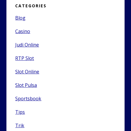
CATEGORIES
Blog
Casino
Judi Online
RTP Slot
Slot Online
Slot Pulsa
Sportsbook
Tips
Trik