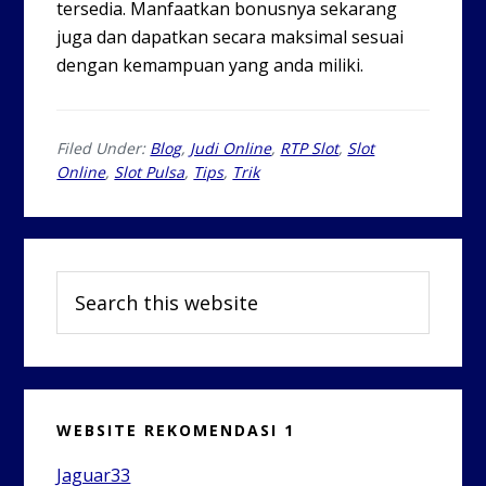
tersedia. Manfaatkan bonusnya sekarang
juga dan dapatkan secara maksimal sesuai
dengan kemampuan yang anda miliki.
Filed Under:
Blog
,
Judi Online
,
RTP Slot
,
Slot
Online
,
Slot Pulsa
,
Tips
,
Trik
Primary
Search
Sidebar
this
website
WEBSITE REKOMENDASI 1
Jaguar33