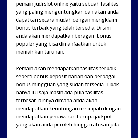
pemain judi slot online yaitu sebuah fasilitas
yang paling menguntungkan dan akan anda
dapatkan secara mudah dengan mengklaim
bonus terbaik yang telah tersedia. Di sini
anda akan mendapatkan beragam bonus
populer yang bisa dimanfaatkan untuk
memainkan taruhan.
Pemain akan mendapatkan fasilitas terbaik
seperti bonus deposit harian dan berbagai
bonus mingguan yang sudah tersedia. Tidak
hanya itu saja masih ada pula fasilitas
terbesar lainnya dimana anda akan
mendapatkan keuntungan melimpah dengan
mendapatkan penawaran berupa jackpot
yang akan anda peroleh hingga ratusan juta.