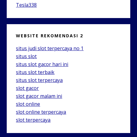
Tesla338
WEBSITE REKOMENDASI 2
situs judi slot terpercaya no 1
situs slot
situs slot gacor hari ini
situs slot terbaik
situs slot terpercaya
slot gacor
slot gacor malam ini
slot online
slot online terpercaya
slot terpercaya