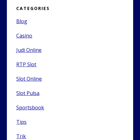
CATEGORIES
Blog
Casino
Judi Online
RTP Slot
Slot Online
Slot Pulsa
Sportsbook
Tips
Trik