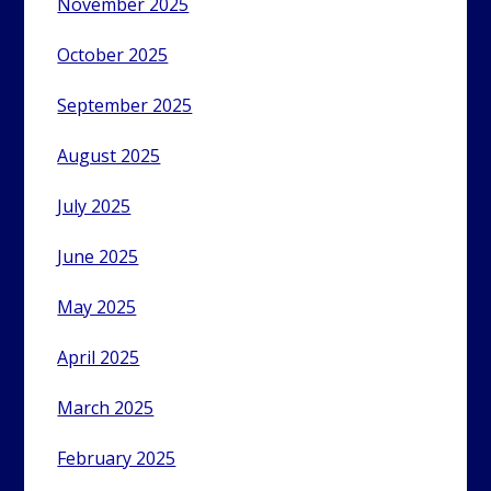
November 2025
October 2025
September 2025
August 2025
July 2025
June 2025
May 2025
April 2025
March 2025
February 2025