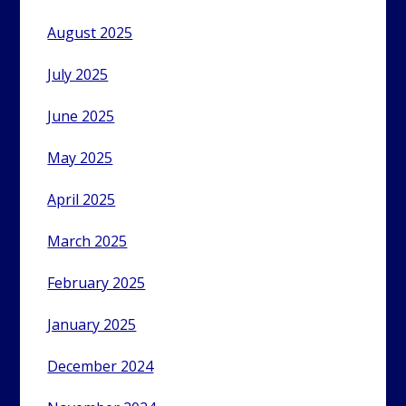
August 2025
July 2025
June 2025
May 2025
April 2025
March 2025
February 2025
January 2025
December 2024