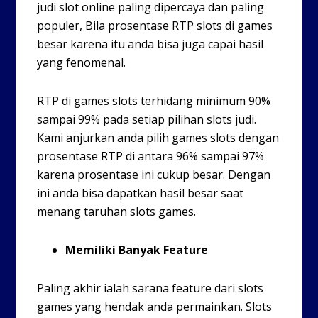
judi slot online paling dipercaya dan paling
populer, Bila prosentase RTP slots di games
besar karena itu anda bisa juga capai hasil
yang fenomenal.
RTP di games slots terhidang minimum 90%
sampai 99% pada setiap pilihan slots judi.
Kami anjurkan anda pilih games slots dengan
prosentase RTP di antara 96% sampai 97%
karena prosentase ini cukup besar. Dengan
ini anda bisa dapatkan hasil besar saat
menang taruhan slots games.
Memiliki Banyak Feature
Paling akhir ialah sarana feature dari slots
games yang hendak anda permainkan. Slots