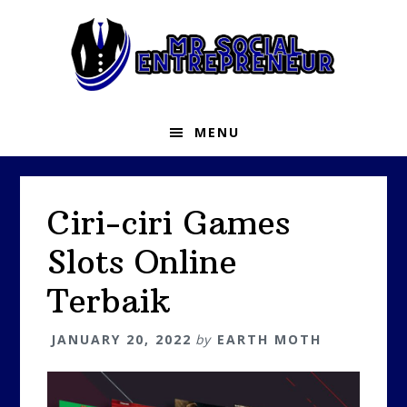
Skip
Skip
Skip
to
to
to
primary
main
primary
navigation
content
sidebar
MENU
Ciri-ciri Games
Slots Online
Terbaik
JANUARY 20, 2022
by
EARTH MOTH