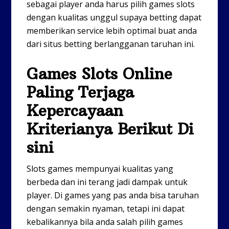
sebagai player anda harus pilih games slots
dengan kualitas unggul supaya betting dapat
memberikan service lebih optimal buat anda
dari situs betting berlangganan taruhan ini.
Games Slots Online
Paling Terjaga
Kepercayaan
Kriterianya Berikut Di
sini
Slots games mempunyai kualitas yang
berbeda dan ini terang jadi dampak untuk
player. Di games yang pas anda bisa taruhan
dengan semakin nyaman, tetapi ini dapat
kebalikannya bila anda salah pilih games