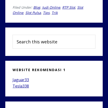
Filed Under:
Blog
,
Judi Online
,
RTP Slot
,
Slot
Online
,
Slot Pulsa
,
Tips
,
Trik
Primary
Search
Sidebar
this
website
WEBSITE REKOMENDASI 1
Jaguar33
Tesla338