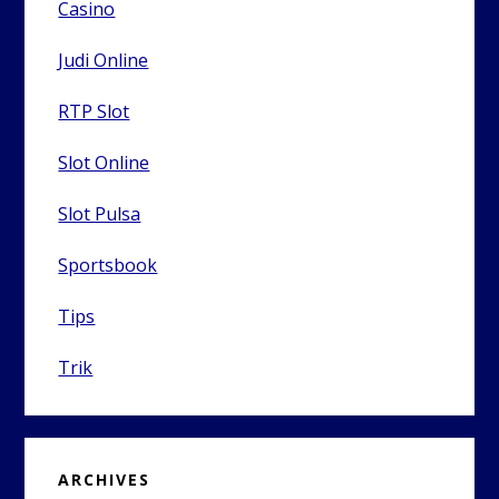
Casino
Judi Online
RTP Slot
Slot Online
Slot Pulsa
Sportsbook
Tips
Trik
ARCHIVES