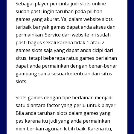
Sebagai player pencinta judi slots online
sudah pasti ingin taruhan pada pilihan
games yang akurat. Ya, dalam website slots
terbaik banyak games dapat anda akses dan
permainkan. Service dari website ini sudah
pasti bagus sekali karena tidak 1 atau 2
games slots saja yang dapat anda cicipi dari
situs, tetapi beberapa ratus games berlainan
dapat anda permainkan dengan benar-benar
gampang sama sesuai ketentuan dari situs
slots.
Slots games dengan tipe berlainan menjadi
satu diantara factor yang perlu untuk player.
Bila anda taruhan slots dalam games yang
pas karena itu judi yang anda permainkan
memberikan agunan lebih baik. Karena itu,