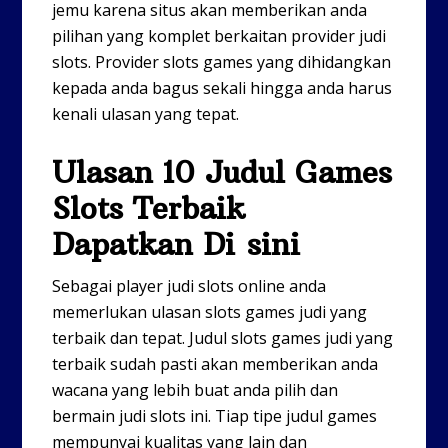
jemu karena situs akan memberikan anda
pilihan yang komplet berkaitan provider judi
slots. Provider slots games yang dihidangkan
kepada anda bagus sekali hingga anda harus
kenali ulasan yang tepat.
Ulasan 10 Judul Games
Slots Terbaik
Dapatkan Di sini
Sebagai player judi slots online anda
memerlukan ulasan slots games judi yang
terbaik dan tepat. Judul slots games judi yang
terbaik sudah pasti akan memberikan anda
wacana yang lebih buat anda pilih dan
bermain judi slots ini. Tiap tipe judul games
mempunyai kualitas yang lain dan