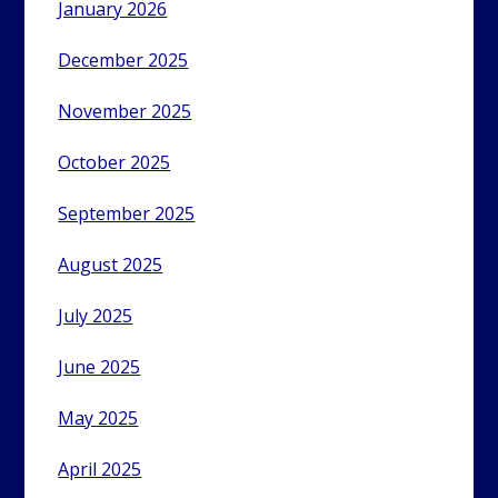
January 2026
December 2025
November 2025
October 2025
September 2025
August 2025
July 2025
June 2025
May 2025
April 2025