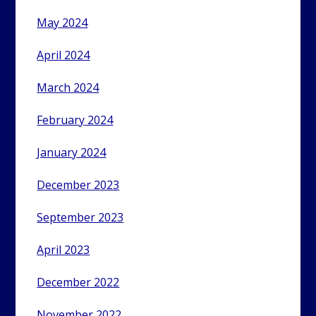
May 2024
April 2024
March 2024
February 2024
January 2024
December 2023
September 2023
April 2023
December 2022
November 2022